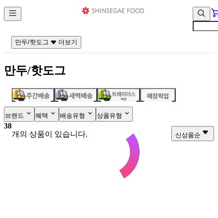
컨
앱
텐
바
츠
바
바
로
만두/핫도그
더보기
로
가
가
기
만두/핫도그
기
브랜드
혜택
배송유형
상품유형
38
개의 상품이 있습니다.
신상품순